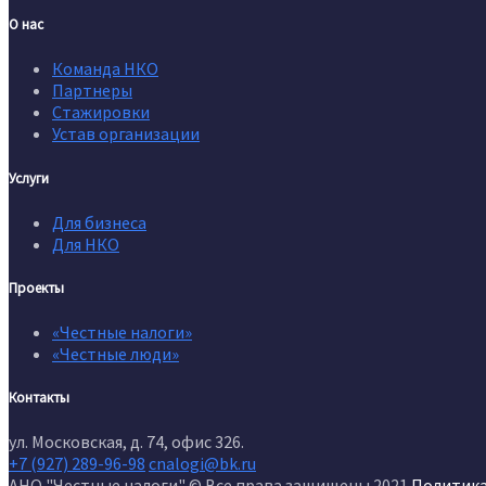
О нас
Команда НКО
Партнеры
Стажировки
Устав организации
Услуги
Для бизнеса
Для НКО
Проекты
«Честные налоги»
«Честные люди»
Контакты
ул. Московская, д. 74, офис 326.
+7 (927) 289-96-98
cnalogi@bk.ru
АНО "Честные налоги" © Все права защищены 2021
Политик