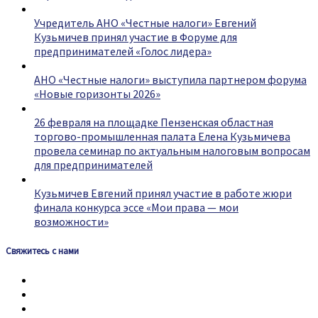
Учредитель АНО «Честные налоги» Евгений
Кузьмичев принял участие в Форуме для
предпринимателей «Голос лидера»
АНО «Честные налоги» выступила партнером форума
«Новые горизонты 2026»
26 февраля на площадке Пензенская областная
торгово-промышленная палата Елена Кузьмичева
провела семинар по актуальным налоговым вопросам
для предпринимателей
Кузьмичев Евгений принял участие в работе жюри
финала конкурса эссе «Мои права — мои
возможности»
Свяжитесь с нами