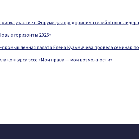
принял участие в Форуме для предпринимателей «Голос лидера
Новые горизонты 2026»
о-промышленная палата Елена Кузьмичева провела семинар п
ала конкурса эссе «Мои права — мои возможности»