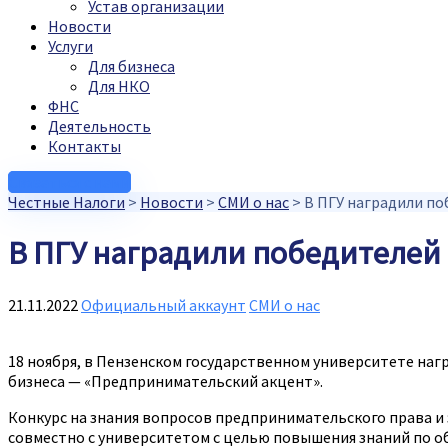
Устав организации
Новости
Услуги
Для бизнеса
Для НКО
ФНС
Деятельность
Контакты
Связаться с нами
Честные Налоги
>
Новости
>
СМИ о нас
>
В ПГУ наградили п
В ПГУ наградили победителей
21.11.2022
Официальный аккаунт
СМИ о нас
18 ноября, в Пензенском государственном университете на
бизнеса — «Предпринимательский акцент».
Конкурс на знания вопросов предпринимательского права и
совместно с университетом с целью повышения знаний по о