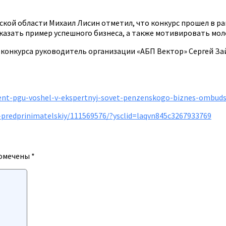
ой области Михаил Лисин отметил, что конкурс прошел в ра
азать пример успешного бизнеса, а также мотивировать мол
конкурса руководитель организации «АБП Вектор» Сергей За
udent-pgu-voshel-v-ekspertnyj-sovet-penzenskogo-biznes-ombu
-predprinimatelskiy/111569576/?ysclid=laqvn845c3267933769
помечены
*