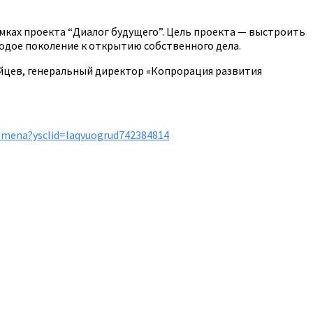
мках проекта “Диалог будущего”. Цель проекта — выстроить
одое поколение к открытию собственного дела.
йцев, генеральный директор «Копрорация развития
dsmena?ysclid=laqvuogrud742384814