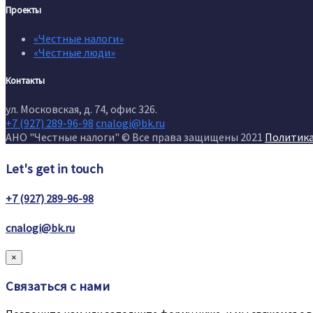
Проекты
«Честные налоги»
«Честные люди»
Контакты
ул. Московская, д. 74, офис 326.
+7 (927) 289-96-98
cnalogi@bk.ru
АНО "Честные налоги" © Все права защищены 2021
Политик
Let's get in touch
+7 (927) 289-96-98
cnalogi@bk.ru
×
Связаться с нами