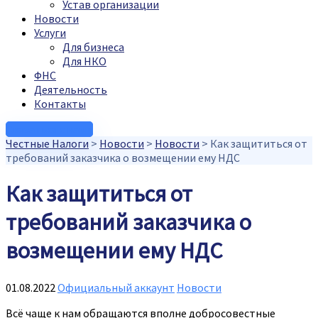
Устав организации
Новости
Услуги
Для бизнеса
Для НКО
ФНС
Деятельность
Контакты
Связаться с нами
Честные Налоги
>
Новости
>
Новости
>
Как защититься от
требований заказчика о возмещении ему НДС
Как защититься от
требований заказчика о
возмещении ему НДС
01.08.2022
Официальный аккаунт
Новости
Всё чаще к нам обращаются вполне добросовестные