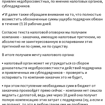
привлек недобросовестных, по мнению налоговых органов,
субподрядчиков.
✔И далее также обращаем внимание на то, что полностью
возместить обозначенные суммы ущерба подрядчик обязан
в течение (!) 10 рабочих дней.
Согласно текста налоговой оговорки мы получаем
компанию – заказчика, имеющую налоговые претензии, но
абсолютно не заинтересованную в оспаривании этих
претензий ни по сумме, ни по существу.
В итоге получаем мечту налогового органа:
▪ налоговый орган может не утруждаться со сбором
доказательств недобросовестности действий подрядчика
и привлеченных им субподрядчиков – проверять и
оспаривать то компания-заказчик это не будет,
▪ при этом поступление необходимых сумм в бюджет от
заказчика произойдёт прямо сейчас – компании нет смысла
медлить с доплатой, ведь уже через 10 дней она получит
полную компенсацию этих затрат с подрядчика (ну, а если и
не получит, то это в любом случае уже не проблема