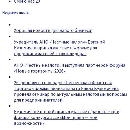
СМИ о нас
20
Недавние посты
Хорошая новость для малого бизнеса!
Учредитель АНО «Честные налоги» Евгений
Кузьмичев принял участие в Форуме для
предпринимателей «Голос лидера»
АНО «Честные налоги» выступила партнером форума
«Новые горизонты 2026»
26 февраля на площадке Пензенская областная
торгово-промышленная палата Елена Кузьмичева
провела семинар по актуальным налоговым вопросам
для предпринимателей
Кузьмичев Евгений принял участие в работе жюри
финала конкурса эссе «Мои права — мои
возможности»