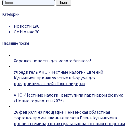
Найти:
Категории
Новости
190
СМИ о нас
20
Недавние посты
Хорошая новость для малого бизнеса!
Учредитель АНО «Честные налоги» Евгений
Кузьмичев принял участие в Форуме для
предпринимателей «Голос лидера»
АНО «Честные налоги» выступила партнером форума
«Новые горизонты 2026»
26 февраля на площадке Пензенская областная
торгово-промышленная палата Елена Кузьмичева
провела семинар по актуальным налоговым вопросам