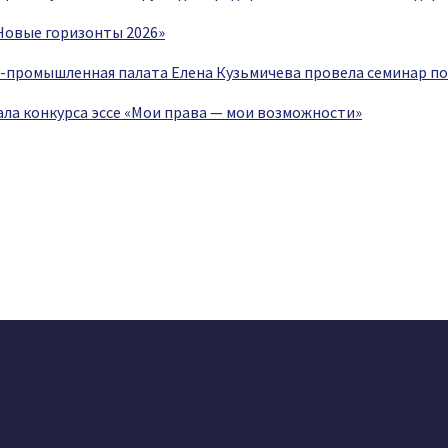
Новые горизонты 2026»
о-промышленная палата Елена Кузьмичева провела семинар п
ала конкурса эссе «Мои права — мои возможности»