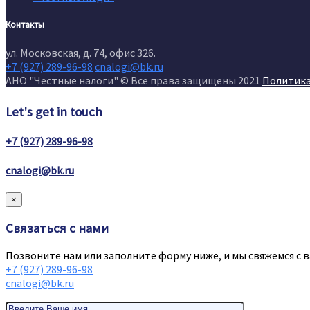
Контакты
ул. Московская, д. 74, офис 326.
+7 (927) 289-96-98
cnalogi@bk.ru
АНО "Честные налоги" © Все права защищены 2021
Политик
Let's get in touch
+7 (927) 289-96-98
cnalogi@bk.ru
×
Связаться с нами
Позвоните нам или заполните форму ниже, и мы свяжемся с в
+7 (927) 289-96-98
cnalogi@bk.ru