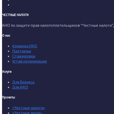
ЧЕСТНЫЕ НАЛОГИ
АНО по защите прав налогоплательщиков “Честные налоги”, 
О нас
Команда НКО
Партнеры
Стажировки
Устав организации
Услуги
Для бизнеса
Для НКО
Проекты
«Честные налоги»
«Честные люди»