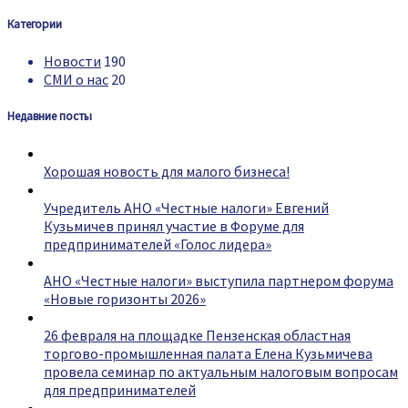
Категории
Новости
190
СМИ о нас
20
Недавние посты
Хорошая новость для малого бизнеса!
Учредитель АНО «Честные налоги» Евгений
Кузьмичев принял участие в Форуме для
предпринимателей «Голос лидера»
АНО «Честные налоги» выступила партнером форума
«Новые горизонты 2026»
26 февраля на площадке Пензенская областная
торгово-промышленная палата Елена Кузьмичева
провела семинар по актуальным налоговым вопросам
для предпринимателей