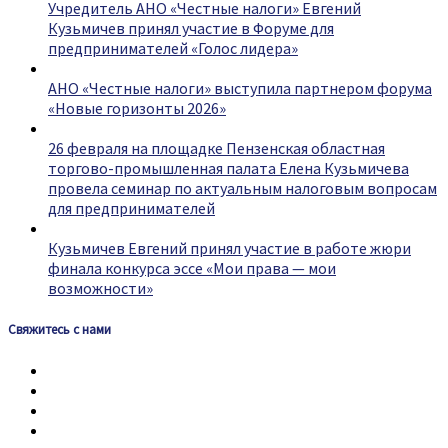
Учредитель АНО «Честные налоги» Евгений
Кузьмичев принял участие в Форуме для
предпринимателей «Голос лидера»
АНО «Честные налоги» выступила партнером форума
«Новые горизонты 2026»
26 февраля на площадке Пензенская областная
торгово-промышленная палата Елена Кузьмичева
провела семинар по актуальным налоговым вопросам
для предпринимателей
Кузьмичев Евгений принял участие в работе жюри
финала конкурса эссе «Мои права — мои
возможности»
Свяжитесь с нами