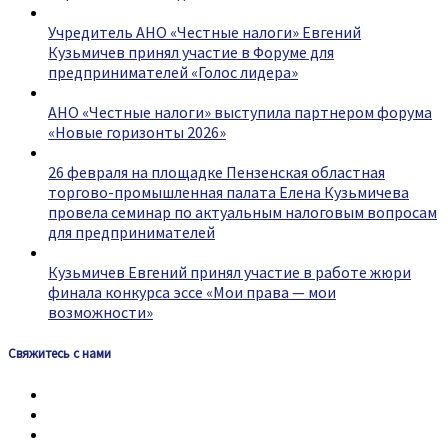
Учредитель АНО «Честные налоги» Евгений
Кузьмичев принял участие в Форуме для
предпринимателей «Голос лидера»
АНО «Честные налоги» выступила партнером форума
«Новые горизонты 2026»
26 февраля на площадке Пензенская областная
торгово-промышленная палата Елена Кузьмичева
провела семинар по актуальным налоговым вопросам
для предпринимателей
Кузьмичев Евгений принял участие в работе жюри
финала конкурса эссе «Мои права — мои
возможности»
Свяжитесь с нами