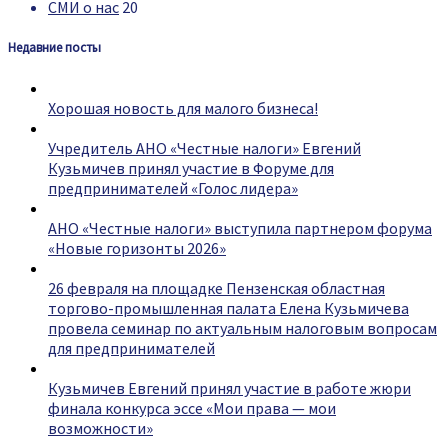
СМИ о нас
20
Недавние посты
Хорошая новость для малого бизнеса!
Учредитель АНО «Честные налоги» Евгений
Кузьмичев принял участие в Форуме для
предпринимателей «Голос лидера»
АНО «Честные налоги» выступила партнером форума
«Новые горизонты 2026»
26 февраля на площадке Пензенская областная
торгово-промышленная палата Елена Кузьмичева
провела семинар по актуальным налоговым вопросам
для предпринимателей
Кузьмичев Евгений принял участие в работе жюри
финала конкурса эссе «Мои права — мои
возможности»